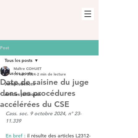
Post
Tous les posts
Maître COHUET
Tous les posts
11 oct. 2024
2 min de lecture
Date de saisine du juge
Jurisprudences
dans les procédures
Articles juridiques
accélérées du CSE
Cass. soc. 9 octobre 2024, n° 23-
11.339
En bref :
 il résulte des articles L2312-