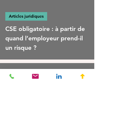
Articles juridiques
CSE obligatoire : à partir de
quand l’employeur prend-il
un risque ?
Maître COHUET
28 avr.
Jurisprudences
Inaptitude professionnelle :
le préavis n'augmente pas